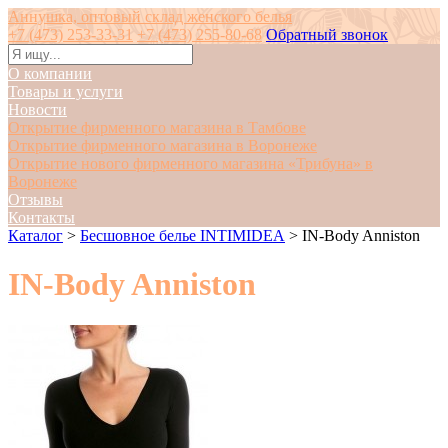
Аннушка, оптовый склад женского белья
+7 (473) 253-33-31
+7 (473) 255-80-68
Обратный звонок
О компании
Товары и услуги
Новости
Открытие фирменного магазина в Тамбове
Открытие фирменного магазина в Воронеже
Открытие нового фирменного магазина «Трибуна» в
Воронеже
Отзывы
Контакты
Каталог
>
Бесшовное белье INTIMIDEA
>
IN-Body Anniston
IN-Body Anniston