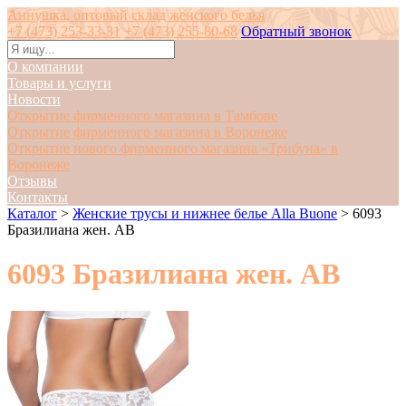
Аннушка, оптовый склад женского белья
+7 (473) 253-33-31
+7 (473) 255-80-68
Обратный звонок
О компании
Товары и услуги
Новости
Открытие фирменного магазина в Тамбове
Открытие фирменного магазина в Воронеже
Открытие нового фирменного магазина «Трибуна» в
Воронеже
Отзывы
Контакты
Каталог
>
Женские трусы и нижнее белье Alla Buone
>
6093
Бразилиана жен. АВ
6093 Бразилиана жен. АВ