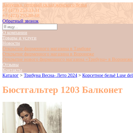
Аннушка, оптовый склад женского белья
+7 (473) 253-33-31
+7 (473) 255-80-68
Обратный звонок
О компании
Товары и услуги
Новости
Открытие фирменного магазина в Тамбове
Открытие фирменного магазина в Воронеже
Открытие нового фирменного магазина «Трибуна» в Воронеже
Отзывы
Контакты
Каталог
>
Трибуна Весна- Лето 2024
>
Корсетное бельё Luse del
Бюстгальтер 1203 Балконет