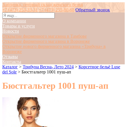
Аннушка, оптовый склад женского белья
+7 (473) 253-33-31
+7 (473) 255-80-68
Обратный звонок
О компании
Товары и услуги
Новости
Открытие фирменного магазина в Тамбове
Открытие фирменного магазина в Воронеже
Открытие нового фирменного магазина «Трибуна» в
Воронеже
Отзывы
Контакты
Каталог
>
Трибуна Весна- Лето 2024
>
Корсетное бельё Luse
del Sole
>
Бюстгальтер 1001 пуш-ап
Бюстгальтер 1001 пуш-ап