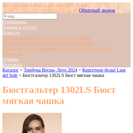
Аннушка, оптовый склад женского белья
+7 (473) 253-33-31
+7 (473) 255-80-68
Обратный звонок
О компании
Товары и услуги
Новости
Открытие фирменного магазина в Тамбове
Открытие фирменного магазина в Воронеже
Открытие нового фирменного магазина «Трибуна» в
Воронеже
Отзывы
Контакты
Каталог
>
Трибуна Весна- Лето 2024
>
Корсетное бельё Luse
del Sole
>
Бюстгальтер 1302LS Бюст мягкая чашка
Бюстгальтер 1302LS Бюст
мягкая чашка