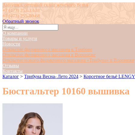
Аннушка, оптовый склад женского белья
+7 (473) 253-33-31
+7 (473) 255-80-68
Обратный звонок
О компании
Товары и услуги
Новости
Открытие фирменного магазина в Тамбове
Открытие фирменного магазина в Воронеже
Открытие нового фирменного магазина «Трибуна» в Воронеже
Отзывы
Контакты
Каталог
>
Трибуна Весна- Лето 2024
>
Корсетное бельё LENG
Бюстгальтер 10160 вышивка