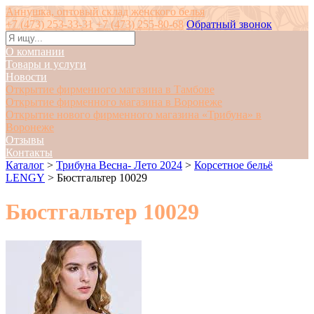
Аннушка, оптовый склад женского белья
+7 (473) 253-33-31
+7 (473) 255-80-68
Обратный звонок
О компании
Товары и услуги
Новости
Открытие фирменного магазина в Тамбове
Открытие фирменного магазина в Воронеже
Открытие нового фирменного магазина «Трибуна» в
Воронеже
Отзывы
Контакты
Каталог
>
Трибуна Весна- Лето 2024
>
Корсетное бельё
LENGY
>
Бюстгальтер 10029
Бюстгальтер 10029