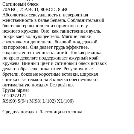
Сатиновый блеск
70ABC, 75ABCD, 80BCD, 85BC
Абсолютная сексуальность и невероятная
женственность в белье Sensera. Соблазнительный
бюстгальтер выполнен из приятного телу
нежного кружева. Оно, как таинственная вуаль,
покрывает волнующее тело. Мягкие чашки
с косточками дополнены боковой поддержкой
из поролона. Она делает грудь эффектнее,
сохраняя естественность линий. Тонкая резинка
по краю декольте поддерживает ажурный край
кружева. Винный цвет и сатиновый блеск вставок
делают образ еще пикантнее. Регулируемые
бретели, боковые корсетные вставки, широкая
спинка с застежкой на 3 крючка обеспечивают
оптимальную посадку. Без push up.
Трусы hipster
0120272121
XS(90) S(94) M(98) L(102) XL(106)
Средняя посадка. Ластовица из хлопка.