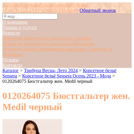
Аннушка, оптовый склад женского белья
+7 (473) 253-33-31
+7 (473) 255-80-68
Обратный звонок
О компании
Товары и услуги
Новости
Открытие фирменного магазина в Тамбове
Открытие фирменного магазина в Воронеже
Открытие нового фирменного магазина «Трибуна» в
Воронеже
Отзывы
Контакты
Каталог
>
Трибуна Весна- Лето 2024
>
Корсетное бельё
Sensera
>
Корсетное бельё Sensera Осень 2023 - Мода
>
0120264075 Бюстгальтер жен. Medil черный
0120264075 Бюстгальтер жен.
Medil черный