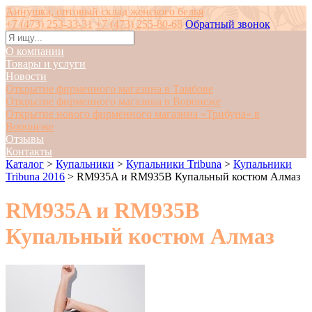
Аннушка, оптовый склад женского белья
+7 (473) 253-33-31
+7 (473) 255-80-68
Обратный звонок
О компании
Товары и услуги
Новости
Открытие фирменного магазина в Тамбове
Открытие фирменного магазина в Воронеже
Открытие нового фирменного магазина «Трибуна» в
Воронеже
Отзывы
Контакты
Каталог
>
Купальники
>
Купальники Tribuna
>
Купальники
Tribuna 2016
>
RM935A и RM935B Купальный костюм Алмаз
RM935A и RM935B
Купальный костюм Алмаз