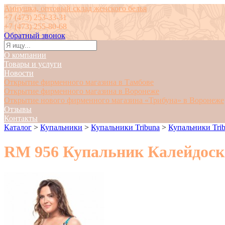
Аннушка, оптовый склад женского белья
+7 (473) 253-33-31
+7 (473) 255-80-68
Обратный звонок
О компании
Товары и услуги
Новости
Открытие фирменного магазина в Тамбове
Открытие фирменного магазина в Воронеже
Открытие нового фирменного магазина «Трибуна» в Воронеже
Отзывы
Контакты
Каталог
>
Купальники
>
Купальники Tribuna
>
Купальники Trib
RM 956 Купальник Калейдоск