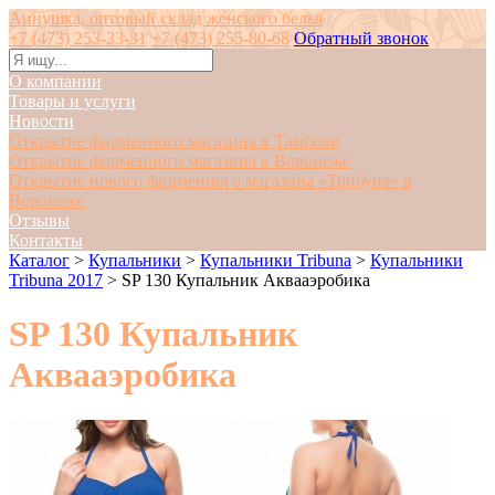
Аннушка, оптовый склад женского белья
+7 (473) 253-33-31
+7 (473) 255-80-68
Обратный звонок
О компании
Товары и услуги
Новости
Открытие фирменного магазина в Тамбове
Открытие фирменного магазина в Воронеже
Открытие нового фирменного магазина «Трибуна» в
Воронеже
Отзывы
Контакты
Каталог
>
Купальники
>
Купальники Tribuna
>
Купальники
Tribuna 2017
>
SP 130 Купальник Аквааэробика
SP 130 Купальник
Аквааэробика