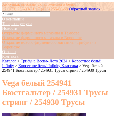
Аннушка, оптовый склад женского белья
+7 (473) 253-33-31
+7 (473) 255-80-68
Обратный звонок
О компании
Товары и услуги
Новости
Открытие фирменного магазина в Тамбове
Открытие фирменного магазина в Воронеже
Открытие нового фирменного магазина «Трибуна» в
Воронеже
Отзывы
Контакты
Каталог
>
Трибуна Весна- Лето 2024
>
Корсетное бельё
Infinity
>
Корсетное бельё Infinity Классика
>
Vega белый
254941 Бюстгальтер / 254931 Трусы стринг / 254930 Трусы
Vega белый 254941
Бюстгальтер / 254931 Трусы
стринг / 254930 Трусы