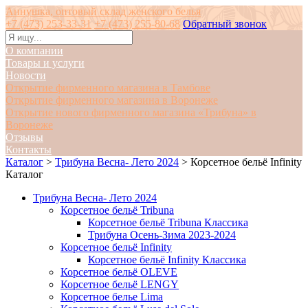
Аннушка, оптовый склад женского белья
+7 (473) 253-33-31
+7 (473) 255-80-68
Обратный звонок
О компании
Товары и услуги
Новости
Открытие фирменного магазина в Тамбове
Открытие фирменного магазина в Воронеже
Открытие нового фирменного магазина «Трибуна» в
Воронеже
Отзывы
Контакты
Каталог
>
Трибуна Весна- Лето 2024
>
Корсетное бельё Infinity
Каталог
Трибуна Весна- Лето 2024
Корсетное бельё Tribuna
Корсетное бельё Tribuna Классика
Трибуна Осень-Зима 2023-2024
Корсетное бельё Infinity
Корсетное бельё Infinity Классика
Корсетное бельё OLEVE
Корсетное бельё LENGY
Корсетное белье Lima