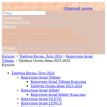
Аннушка, оптовый склад женского белья
+7 (473) 253-33-31
+7 (473) 255-80-68
Обратный звонок
О компании
Товары и услуги
Новости
Открытие фирменного магазина в Тамбове
Открытие фирменного магазина в Воронеже
Открытие нового фирменного магазина «Трибуна» в
Воронеже
Отзывы
Контакты
Каталог
>
Трибуна Весна- Лето 2024
>
Корсетное бельё
Tribuna
>
Трибуна Осень-Зима 2023-2024
Каталог
Трибуна Весна- Лето 2024
Корсетное бельё Tribuna
Корсетное бельё Tribuna Классика
Трибуна Осень-Зима 2023-2024
Корсетное бельё Infinity
Корсетное бельё Infinity Классика
Корсетное бельё OLEVE
Корсетное бельё LENGY