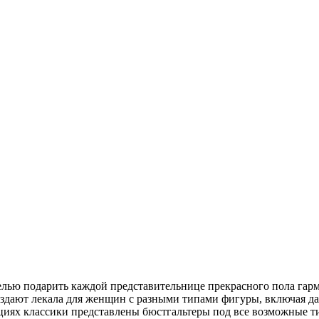
елью подарить каждой представительнице прекрасного пола гарм
здают лекала для женщин с разными типами фигуры, включая д
екциях классики представлены бюстгальтеры под все возможные