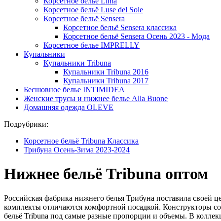
Корсетное белье Lima
Корсетное бельё Luse del Sole
Корсетное бельё Sensera
Корсетное бельё Sensera классика
Корсетное бельё Sensera Осень 2023 - Мода
Корсетное белье IMPRELLY
Купальники
Купальники Tribuna
Купальники Tribuna 2016
Купальники Tribuna 2017
Бесшовное белье INTIMIDEA
Женские трусы и нижнее белье Alla Buone
Домашняя одежда OLEVE
Подрубрики:
Корсетное бельё Tribuna Классика
Трибуна Осень-Зима 2023-2024
Нижнее бельё Tribuna оптом
Российская фабрика нижнего белья Трибуна поставила своей ц
комплекты отличаются комфортной посадкой. Конструкторы со
бельё Tribuna под самые разные пропорции и объемы. В колл