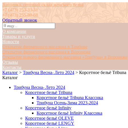
Аннушка, оптовый склад женского белья
+7 (473) 253-33-31
+7 (473) 255-80-68
Обратный звонок
О компании
Товары и услуги
Новости
Открытие фирменного магазина в Тамбове
Открытие фирменного магазина в Воронеже
Открытие нового фирменного магазина «Трибуна» в Воронеже
Отзывы
Контакты
Каталог
>
Трибуна Весна- Лето 2024
>
Корсетное бельё Tribuna
Каталог
Трибуна Весна- Лето 2024
Корсетное бельё Tribuna
Корсетное бельё Tribuna Классика
Трибуна Осень-Зима 2023-2024
Корсетное бельё Infinity
Корсетное бельё Infinity Классика
Корсетное бельё OLEVE
Корсетное бельё LENGY