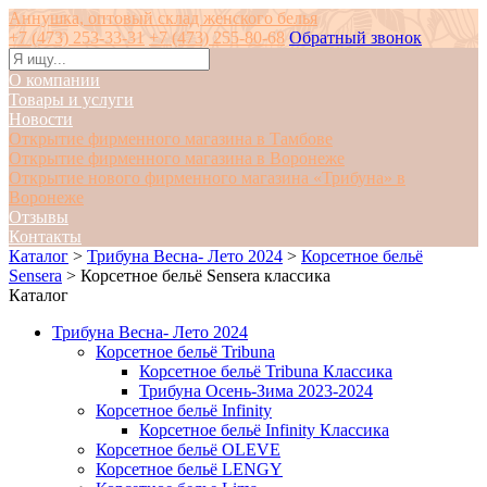
Аннушка, оптовый склад женского белья
+7 (473) 253-33-31
+7 (473) 255-80-68
Обратный звонок
О компании
Товары и услуги
Новости
Открытие фирменного магазина в Тамбове
Открытие фирменного магазина в Воронеже
Открытие нового фирменного магазина «Трибуна» в
Воронеже
Отзывы
Контакты
Каталог
>
Трибуна Весна- Лето 2024
>
Корсетное бельё
Sensera
>
Корсетное бельё Sensera классика
Каталог
Трибуна Весна- Лето 2024
Корсетное бельё Tribuna
Корсетное бельё Tribuna Классика
Трибуна Осень-Зима 2023-2024
Корсетное бельё Infinity
Корсетное бельё Infinity Классика
Корсетное бельё OLEVE
Корсетное бельё LENGY