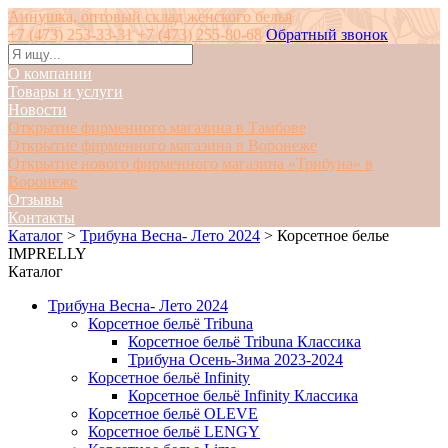
Аннушка, оптовый склад женского белья
+7 (473) 253-33-31
+7 (473) 255-80-68
Обратный звонок
О компании
Товары и услуги
Новости
Открытие фирменного магазина в Тамбове
Открытие фирменного магазина в Воронеже
Открытие нового фирменного магазина «Трибуна» в
Воронеже
Отзывы
Контакты
Каталог
>
Трибуна Весна- Лето 2024
>
Корсетное белье
IMPRELLY
Каталог
Трибуна Весна- Лето 2024
Корсетное бельё Tribuna
Корсетное бельё Tribuna Классика
Трибуна Осень-Зима 2023-2024
Корсетное бельё Infinity
Корсетное бельё Infinity Классика
Корсетное бельё OLEVE
Корсетное бельё LENGY