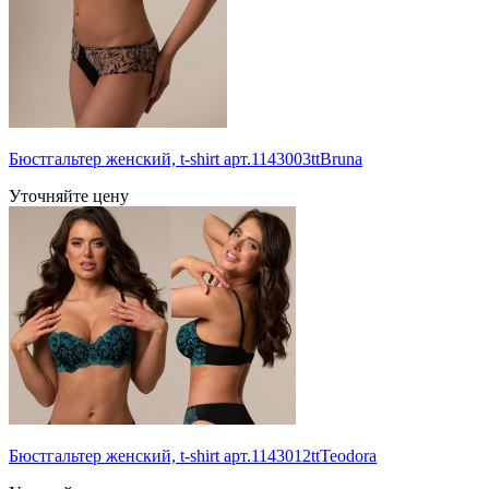
Бюстгальтер женский, t-shirt арт.1143003ttBruna
Уточняйте цену
Бюстгальтер женский, t-shirt арт.1143012ttTeodora