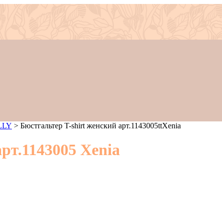
LLY
>
Бюстгальтер T-shirt женский арт.1143005ttXenia
рт.1143005 Xenia