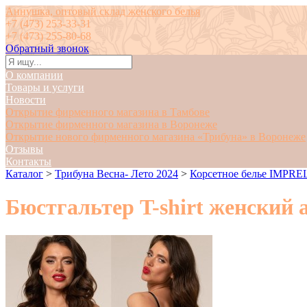
Аннушка, оптовый склад женского белья
+7 (473) 253-33-31
+7 (473) 255-80-68
Обратный звонок
О компании
Товары и услуги
Новости
Открытие фирменного магазина в Тамбове
Открытие фирменного магазина в Воронеже
Открытие нового фирменного магазина «Трибуна» в Воронеже
Отзывы
Контакты
Каталог
>
Трибуна Весна- Лето 2024
>
Корсетное белье IMPRE
Бюстгальтер T-shirt женский а