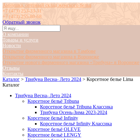
Аннушка, оптовый склад женского белья
+7 (473) 253-33-31
+7 (473) 255-80-68
Обратный звонок
О компании
Товары и услуги
Новости
Открытие фирменного магазина в Тамбове
Открытие фирменного магазина в Воронеже
Открытие нового фирменного магазина «Трибуна» в Воронеже
Отзывы
Контакты
Каталог
>
Трибуна Весна- Лето 2024
>
Корсетное белье Lima
Каталог
Трибуна Весна- Лето 2024
Корсетное бельё Tribuna
Корсетное бельё Tribuna Классика
Трибуна Осень-Зима 2023-2024
Корсетное бельё Infinity
Корсетное бельё Infinity Классика
Корсетное бельё OLEVE
Корсетное бельё LENGY