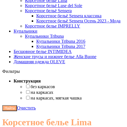
Корсетное белье Lima
Корсетное бельё Luse del Sole
Корсетное бельё Sensera
Корсетное бельё Sensera классика
Корсетное бельё Sensera Осень 2023 - Мода
Корсетное белье IMPRELLY
Купальники
Купальники Tribuna
Купальники Tribuna 2016
Купальники Tribuna 2017
Бесшовное белье INTIMIDEA
Женские трусы и нижнее белье Alla Buone
Домашняя одежда OLEVE
Фильтры
Конструкция
без каркасов
на каркасах
на каркасах, мягкая чашка
Очистить
Найти
Корсетное белье Lima