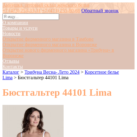
Аннушка, оптовый склад женского белья
+7 (473) 253-33-31
+7 (473) 255-80-68
Обратный звонок
О компании
Товары и услуги
Новости
Открытие фирменного магазина в Тамбове
Открытие фирменного магазина в Воронеже
Открытие нового фирменного магазина «Трибуна» в
Воронеже
Отзывы
Контакты
Каталог
>
Трибуна Весна- Лето 2024
>
Корсетное белье
Lima
>
Бюстгальтер 44101 Lima
Бюстгальтер 44101 Lima