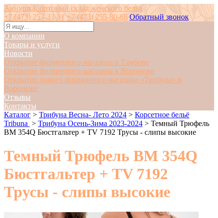
Аннушка, оптовый склад женского белья
+7 (473) 253-33-31
+7 (473) 255-80-68
Обратный звонок
О компании
Товары и услуги
Новости
Открытие фирменного магазина в Тамбове
Открытие фирменного магазина в Воронеже
Открытие нового фирменного магазина «Трибуна» в
Воронеже
Отзывы
Контакты
Каталог
>
Трибуна Весна- Лето 2024
>
Корсетное бельё
Tribuna
>
Трибуна Осень-Зима 2023-2024
>
Темный Трюфель
BM 354Q Бюстгальтер + TV 7192 Трусы - слипы высокие
Темный Трюфель BM 354Q
Бюстгальтер + TV 7192
Трусы - слипы высокие