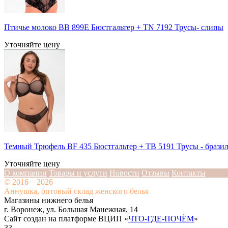
Птичье молоко BB 899E Бюстгальтер + TN 7192 Трусы- слипы
Уточняйте цену
Темный Трюфель BF 435 Бюстгальтер + TB 5191 Трусы - брази
Уточняйте цену
О компании
Товары и услуги
Новости
Отзывы
Контакты
© 2016—2026
Аннушка, оптовый склад женского белья
Магазины нижнего белья
г. Воронеж, ул. Большая Манежная, 14
Сайт создан на платформе ВЦИП «
ЧТО-ГДЕ-ПОЧЁМ
»
33