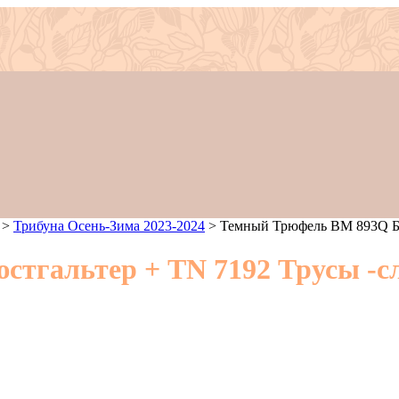
>
Трибуна Осень-Зима 2023-2024
>
Темный Трюфель BM 893Q Бю
тгальтер + TN 7192 Трусы -