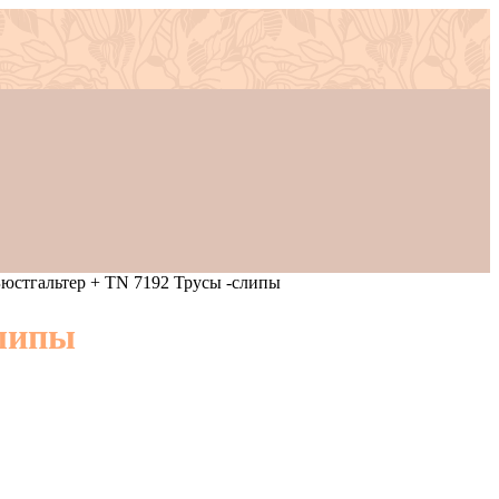
стгальтер + TN 7192 Трусы -слипы
слипы