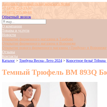
Аннушка, оптовый склад женского белья
+7 (473) 253-33-31
+7 (473) 255-80-68
Обратный звонок
О компании
Товары и услуги
Новости
Открытие фирменного магазина в Тамбове
Открытие фирменного магазина в Воронеже
Открытие нового фирменного магазина «Трибуна» в Воронеже
Отзывы
Контакты
Каталог
>
Трибуна Весна- Лето 2024
>
Корсетное бельё Tribuna
Темный Трюфель BM 893Q Бюс