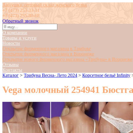
Аннушка, оптовый склад женского белья
+7 (473) 253-33-31
+7 (473) 255-80-68
Обратный звонок
О компании
Товары и услуги
Новости
Открытие фирменного магазина в Тамбове
Открытие фирменного магазина в Воронеже
Открытие нового фирменного магазина «Трибуна» в Воронеже
Отзывы
Контакты
Каталог
>
Трибуна Весна- Лето 2024
>
Корсетное бельё Infinity
Vega молочный 254941 Бюстгал