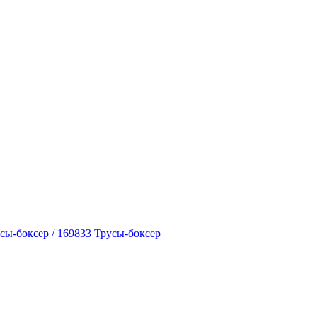
усы-боксер / 169833 Трусы-боксер