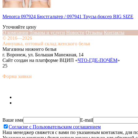
Menorca 097924 Бюстгальтер / 097941 Трусы-боксер BIG SIZE
Уточняйте цену
О компании
Товары и услуги
Новости
Отзывы
Контакты
© 2016—2026
Аннушка, оптовый склад женского белья
Магазины нижнего белья
г. Воронеж, ул. Большая Манежная, 14
Сайт создан на платформе ВЦИП «
ЧТО-ГДЕ-ПОЧЁМ
»
25
Форма заявки
Ваше имя
E-mail
Согласие с Пользовательским соглашением
Наш менеджер свяжется с вами по указанным контактам, для п
Указанные контакты будут использованы только для обратной с