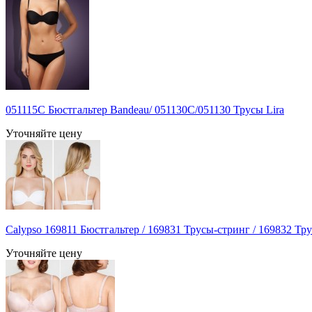
051115С Бюстгальтер Bandeau/ 051130C/051130 Трусы Lira
Уточняйте цену
Calypso 169811 Бюстгальтер / 169831 Трусы-стринг / 169832 Тр
Уточняйте цену