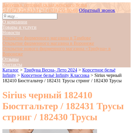
Аннушка, оптовый склад женского белья
+7 (473) 253-33-31
+7 (473) 255-80-68
Обратный звонок
О компании
Товары и услуги
Новости
Открытие фирменного магазина в Тамбове
Открытие фирменного магазина в Воронеже
Открытие нового фирменного магазина «Трибуна» в
Воронеже
Отзывы
Контакты
Каталог
>
Трибуна Весна- Лето 2024
>
Корсетное бельё
Infinity
>
Корсетное бельё Infinity Классика
>
Sirius черный
182410 Бюстгальтер / 182431 Трусы стринг / 182430 Трусы
Sirius черный 182410
Бюстгальтер / 182431 Трусы
стринг / 182430 Трусы