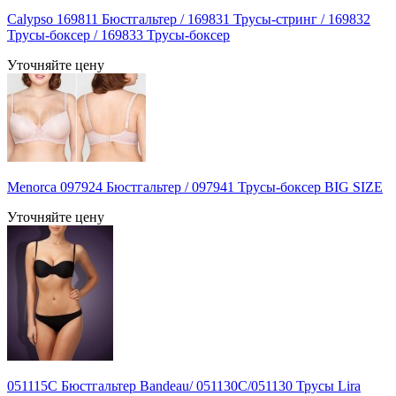
Calypso 169811 Бюстгальтер / 169831 Трусы-стринг / 169832
Трусы-боксер / 169833 Трусы-боксер
Уточняйте цену
Menorca 097924 Бюстгальтер / 097941 Трусы-боксер BIG SIZE
Уточняйте цену
051115С Бюстгальтер Bandeau/ 051130C/051130 Трусы Lira