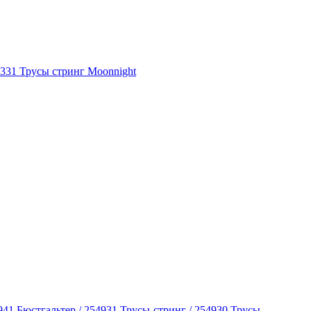
0331 Трусы стринг Moonnight
941 Бюстгальтер / 254931 Трусы-стринг / 254930 Трусы