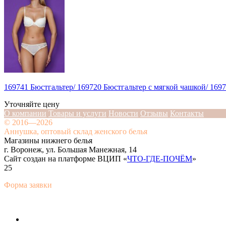
169741 Бюстгальтер/ 169720 Бюстгальтер с мягкой чашкой/ 169
Уточняйте цену
О компании
Товары и услуги
Новости
Отзывы
Контакты
© 2016—2026
Аннушка, оптовый склад женского белья
Магазины нижнего белья
г. Воронеж, ул. Большая Манежная, 14
Сайт создан на платформе ВЦИП «
ЧТО-ГДЕ-ПОЧЁМ
»
25
Форма заявки