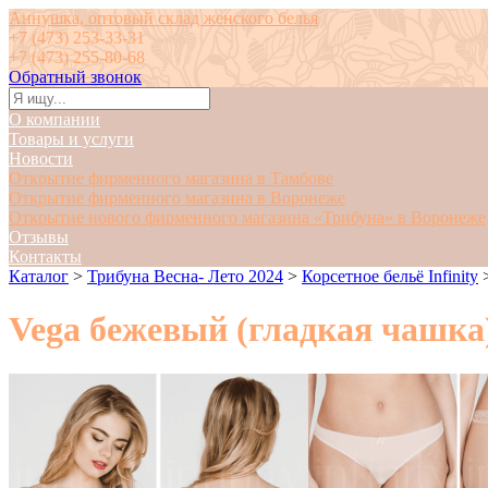
Аннушка, оптовый склад женского белья
+7 (473) 253-33-31
+7 (473) 255-80-68
Обратный звонок
О компании
Товары и услуги
Новости
Открытие фирменного магазина в Тамбове
Открытие фирменного магазина в Воронеже
Открытие нового фирменного магазина «Трибуна» в Воронеже
Отзывы
Контакты
Каталог
>
Трибуна Весна- Лето 2024
>
Корсетное бельё Infinity
Vega бежевый (гладкая чашка)