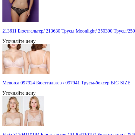
213611 Бюстгальтер/ 213630 Трусы Moonlight/ 250300 Трусы/25
Уточняйте цену
Menorca 097924 Бюстгальтер / 097941 Трусы-боксер BIG SIZE
Уточняйте цену
Vega 31204110194 Бюстгальтер / 31204110197 Бюстгальтер / 254