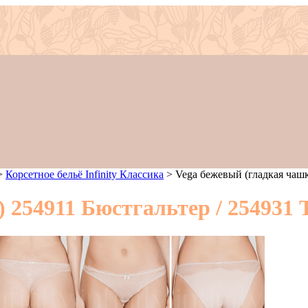
>
Корсетное бельё Infinity Классика
>
Vega бежевый (гладкая чашк
 254911 Бюстгальтер / 254931 