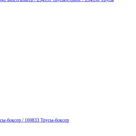
усы-боксер / 169833 Трусы-боксер