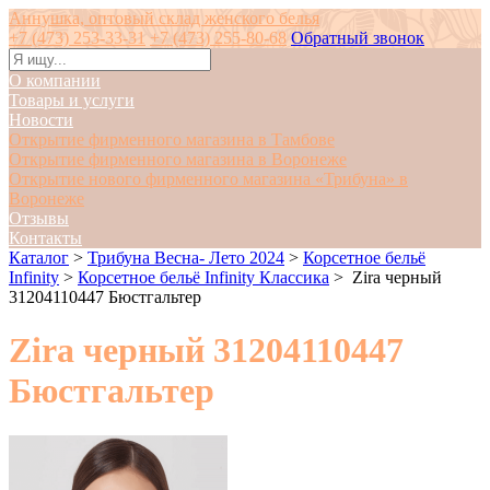
Аннушка, оптовый склад женского белья
+7 (473) 253-33-31
+7 (473) 255-80-68
Обратный звонок
О компании
Товары и услуги
Новости
Открытие фирменного магазина в Тамбове
Открытие фирменного магазина в Воронеже
Открытие нового фирменного магазина «Трибуна» в
Воронеже
Отзывы
Контакты
Каталог
>
Трибуна Весна- Лето 2024
>
Корсетное бельё
Infinity
>
Корсетное бельё Infinity Классика
>
Zira черный
31204110447 Бюстгальтер
Zira черный 31204110447
Бюстгальтер