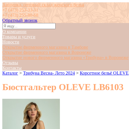
Аннушка, оптовый склад женского белья
+7 (473) 253-33-31
+7 (473) 255-80-68
Обратный звонок
О компании
Товары и услуги
Новости
Открытие фирменного магазина в Тамбове
Открытие фирменного магазина в Воронеже
Открытие нового фирменного магазина «Трибуна» в Воронеже
Отзывы
Контакты
Каталог
>
Трибуна Весна- Лето 2024
>
Корсетное бельё OLEVE
Бюстгальтер OLEVE LB6103