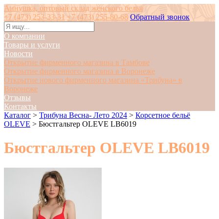
Аннушка, оптовый склад женского белья
+7 (473) 253-33-31
+7 (473) 255-80-68
Обратный звонок
О компании
Товары и услуги
Новости
Открытие фирменного магазина в Тамбове
Открытие фирменного магазина в Воронеже
Открытие нового фирменного магазина «Трибуна» в
Воронеже
Отзывы
Контакты
Каталог
>
Трибуна Весна- Лето 2024
>
Корсетное бельё
OLEVE
>
Бюстгальтер OLEVE LB6019
Бюстгальтер OLEVE LB6019