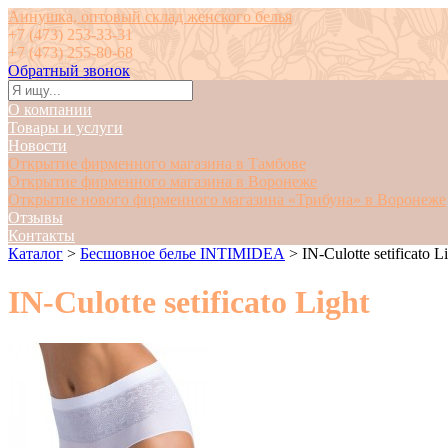
Аннушка, оптовый склад женского белья
+7 (473) 253-33-31
+7 (473) 255-80-68
Обратный звонок
О компании
Товары и услуги
Новости
Открытие фирменного магазина в Тамбове
Открытие фирменного магазина в Воронеже
Открытие нового фирменного магазина «Трибуна» в Воронеже
Отзывы
Контакты
Каталог
>
Бесшовное белье INTIMIDEA
>
IN-Culotte setificato L
IN-Culotte setificato Light