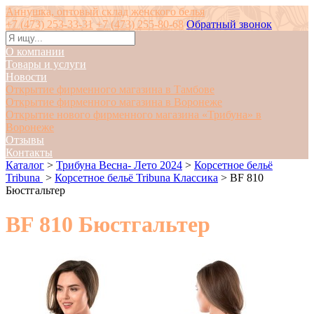
Аннушка, оптовый склад женского белья
+7 (473) 253-33-31
+7 (473) 255-80-68
Обратный звонок
О компании
Товары и услуги
Новости
Открытие фирменного магазина в Тамбове
Открытие фирменного магазина в Воронеже
Открытие нового фирменного магазина «Трибуна» в
Воронеже
Отзывы
Контакты
Каталог
>
Трибуна Весна- Лето 2024
>
Корсетное бельё
Tribuna
>
Корсетное бельё Tribuna Классика
>
BF 810
Бюстгальтер
BF 810 Бюстгальтер