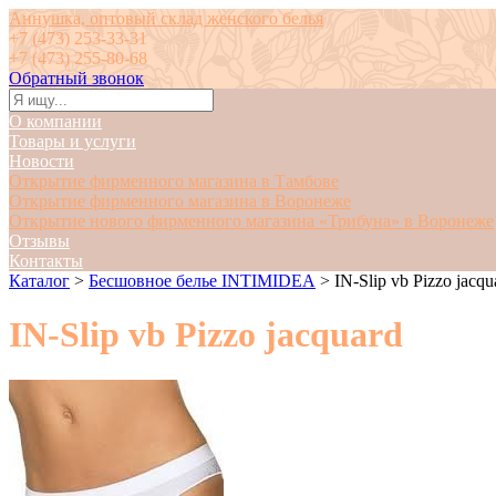
Аннушка, оптовый склад женского белья
+7 (473) 253-33-31
+7 (473) 255-80-68
Обратный звонок
О компании
Товары и услуги
Новости
Открытие фирменного магазина в Тамбове
Открытие фирменного магазина в Воронеже
Открытие нового фирменного магазина «Трибуна» в Воронеже
Отзывы
Контакты
Каталог
>
Бесшовное белье INTIMIDEA
>
IN-Slip vb Pizzo jacqu
IN-Slip vb Pizzo jacquard