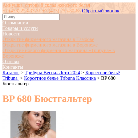
Аннушка, оптовый склад женского белья
+7 (473) 253-33-31
+7 (473) 255-80-68
Обратный звонок
О компании
Товары и услуги
Новости
Открытие фирменного магазина в Тамбове
Открытие фирменного магазина в Воронеже
Открытие нового фирменного магазина «Трибуна» в
Воронеже
Отзывы
Контакты
Каталог
>
Трибуна Весна- Лето 2024
>
Корсетное бельё
Tribuna
>
Корсетное бельё Tribuna Классика
>
BP 680
Бюстгальтер
BP 680 Бюстгальтер